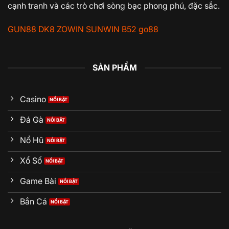
cạnh tranh và các trò chơi sòng bạc phong phú, đặc sắc.
GUN88
DK8
ZOWIN
SUNWIN
B52
go88
SẢN PHẨM
Casino
Đá Gà
Nổ Hũ
Xổ Số
Game Bài
Bắn Cá