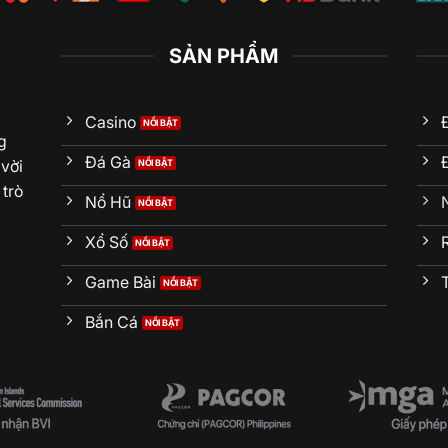
SẢN PHẨM
Casino
g
Đá Gà
 vời
 trò
Nổ Hũ
Xổ Số
Game Bài
Bắn Cá