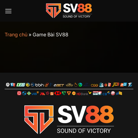
Bỏ
qua
nội
dung
Trang chủ
»
Game Bài SV88