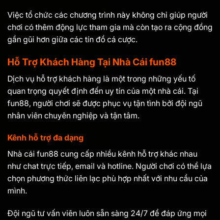
Việc tổ chức các chương trình này không chỉ giúp người
chơi có thêm động lực tham gia mà còn tạo ra cộng đồng
gần gũi hơn giữa các tín đồ cá cược.
Hỗ Trợ Khách Hàng Tại Nhà Cái fun88
Dịch vụ hỗ trợ khách hàng là một trong những yếu tố
quan trọng quyết định đến uy tín của một nhà cái. Tại
fun88, người chơi sẽ được phục vụ tận tình bởi đội ngũ
nhân viên chuyên nghiệp và tận tâm.
Kênh hỗ trợ đa dạng
Nhà cái fun88 cung cấp nhiều kênh hỗ trợ khác nhau
như chat trực tiếp, email và hotline. Người chơi có thể lựa
chọn phương thức liên lạc phù hợp nhất với nhu cầu của
mình.
Đội ngũ tư vấn viên luôn sẵn sàng 24/7 để đáp ứng mọi