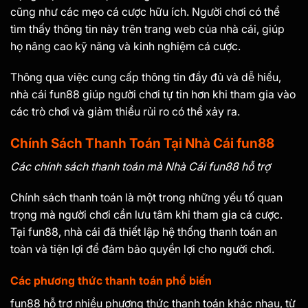
cũng như các mẹo cá cược hữu ích. Người chơi có thể
tìm thấy thông tin này trên trang web của nhà cái, giúp
họ nâng cao kỹ năng và kinh nghiệm cá cược.
Thông qua việc cung cấp thông tin đầy đủ và dễ hiểu,
nhà cái fun88 giúp người chơi tự tin hơn khi tham gia vào
các trò chơi và giảm thiểu rủi ro có thể xảy ra.
Chính Sách Thanh Toán Tại Nhà Cái fun88
Các chính sách thanh toán mà Nhà Cái fun88 hỗ trợ
Chính sách thanh toán là một trong những yếu tố quan
trọng mà người chơi cần lưu tâm khi tham gia cá cược.
Tại fun88, nhà cái đã thiết lập hệ thống thanh toán an
toàn và tiện lợi để đảm bảo quyền lợi cho người chơi.
Các phương thức thanh toán phổ biến
fun88 hỗ trợ nhiều phương thức thanh toán khác nhau, từ