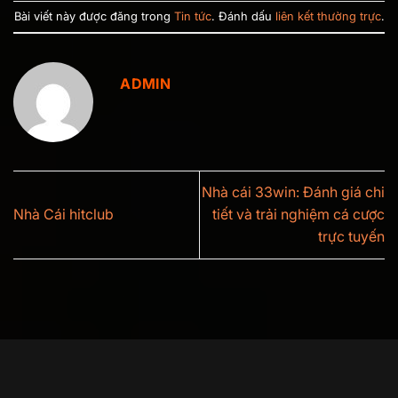
Bài viết này được đăng trong
Tin tức
. Đánh dấu
liên kết thường trực
.
ADMIN
Nhà cái 33win: Đánh giá chi
Nhà Cái hitclub
tiết và trải nghiệm cá cược
trực tuyến