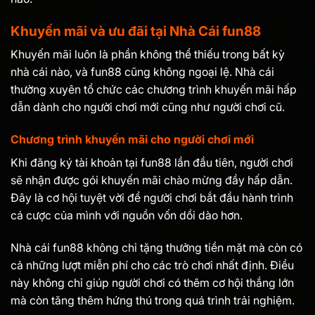
Khuyến mãi và ưu đãi tại Nhà Cái fun88
Khuyến mãi luôn là phần không thể thiếu trong bất kỳ
nhà cái nào, và fun88 cũng không ngoại lệ. Nhà cái
thường xuyên tổ chức các chương trình khuyến mãi hấp
dẫn dành cho người chơi mới cũng như người chơi cũ.
Chương trình khuyến mãi cho người chơi mới
Khi đăng ký tài khoản tại fun88 lần đầu tiên, người chơi
sẽ nhận được gói khuyến mãi chào mừng đầy hấp dẫn.
Đây là cơ hội tuyệt vời để người chơi bắt đầu hành trình
cá cược của mình với nguồn vốn dồi dào hơn.
Nhà cái fun88 không chỉ tặng thưởng tiền mặt mà còn có
cả những lượt miễn phí cho các trò chơi nhất định. Điều
này không chỉ giúp người chơi có thêm cơ hội thắng lớn
mà còn tăng thêm hứng thú trong quá trình trải nghiệm.